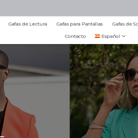
Gafas de Lectura
Gafas para Pantallas
Gafas de So
Contacto
Español
L