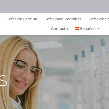
Gafas de Lectura
Gafas para Pantallas
Gafas de So
Contacto
Español
S