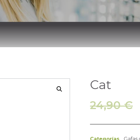
Cat
24,90
€
Categorías
Gafas 