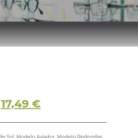
17,49
€
de Sol
,
Modelo Aviador
,
Modelo Redondas
,