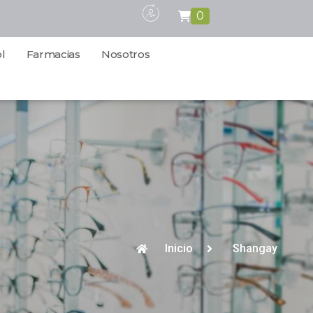
0
l
Farmacias
Nosotros
Inicio
Shangay