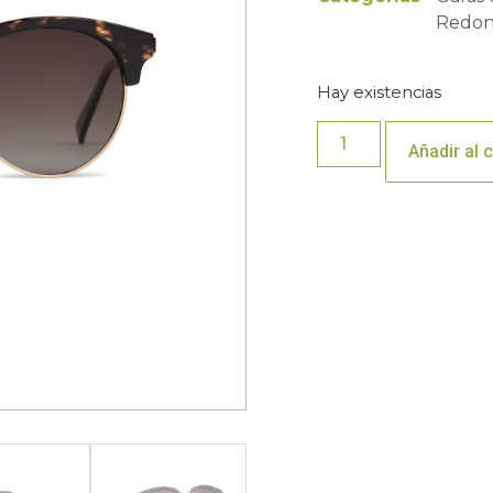
Redon
Hay existencias
Añadir al c