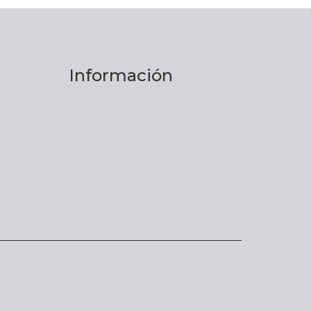
Información